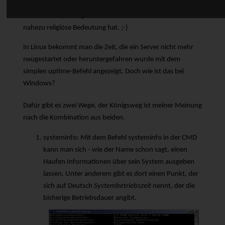
kommen könnten. Das ist sicherlich einer der Gründe,
warum die Uptime grade in Linuxkreisen oftmals eine
nahezu religiöse Bedeutung hat. ;-)
In Linux bekommt man die Zeit, die ein Server nicht mehr
neugestartet oder heruntergefahren wurde mit dem
simplen
uptime
-Befehl angezeigt. Doch wie ist das bei
Windows?
Dafür gibt es zwei Wege, der Königsweg ist meiner Meinung
nach die Kombination aus beiden.
systeminfo
: Mit dem Befehl
systeminfo
in der CMD
kann man sich - wie der Name schon sagt, einen
Haufen Informationen über sein System ausgeben
lassen. Unter anderem gibt es dort einen Punkt, der
sich auf Deutsch
Systembetriebszeit
nennt, der die
bisherige Betriebsdauer angibt.