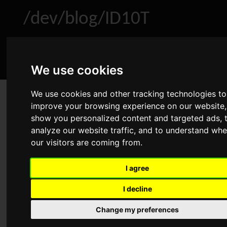
/dev/blog/ID10T
Home
About
Archive
RSS
We use cookies
We use cookies and other tracking technologies to
Windows: Uptime eines Geräts
improve your browsing experience on our website,
herausfinden
show you personalized content and targeted ads, 
Mar 4, 2013
•
Windows
•
Comments
analyze our website traffic, and to understand whe
our visitors are coming from.
Advertisement
I agree
I decline
Als Linuxuser ist man im Bezug auf Serveruptime ja ziemlich
verwöhnt. Updates brauchen in der Regel keine Neustarts
Change my preferences
sodass Server locker auf eine Uptime jenseits der 200 Tage