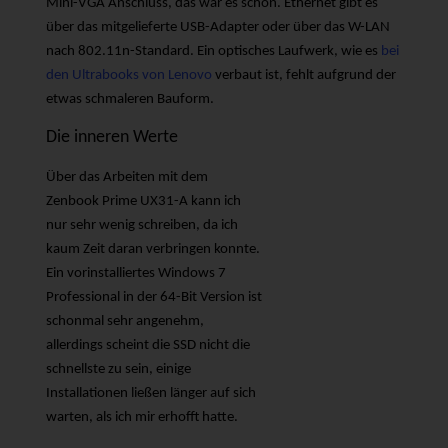
Mini-VGA Anschluss, das war es schon. Ethernet gibt es
über das mitgelieferte USB-Adapter oder über das W-LAN
nach 802.11n-Standard. Ein optisches Laufwerk, wie es
bei
den Ultrabooks von Lenovo
verbaut ist, fehlt aufgrund der
etwas schmaleren Bauform.
Die inneren Werte
Über das Arbeiten mit dem
Zenbook Prime UX31-A kann ich
nur sehr wenig schreiben, da ich
kaum Zeit daran verbringen konnte.
Ein vorinstalliertes Windows 7
Professional in der 64-Bit Version ist
schonmal sehr angenehm,
allerdings scheint die SSD nicht die
schnellste zu sein, einige
Installationen ließen länger auf sich
warten, als ich mir erhofft hatte.