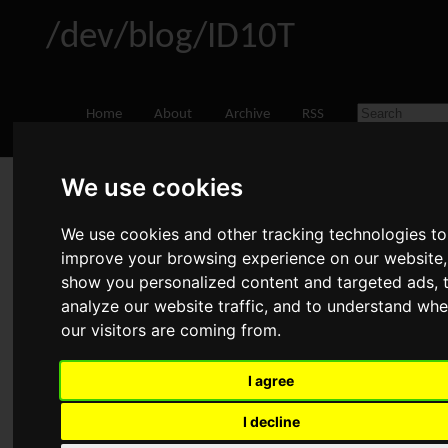
/dev/blog/ID10T
Home
About
Archive
RSS
We use cookies
Kurzreview: Asus Zenbook
Prime UX31-A
We use cookies and other tracking technologies to
Aug 9, 2012
•
Hardware
•
Comments
improve your browsing experience on our website,
show you personalized content and targeted ads, 
Advertisement
analyze our website traffic, and to understand whe
our visitors are coming from.
I agree
Ich hatte auf der Arbeit kurz die Gelegenheit ein Asus
Zenbook Prime UX31A zu testen und will dies hier mit dem
I decline
Rest der Welt teilen. Es handelt sich dabei um das Modell