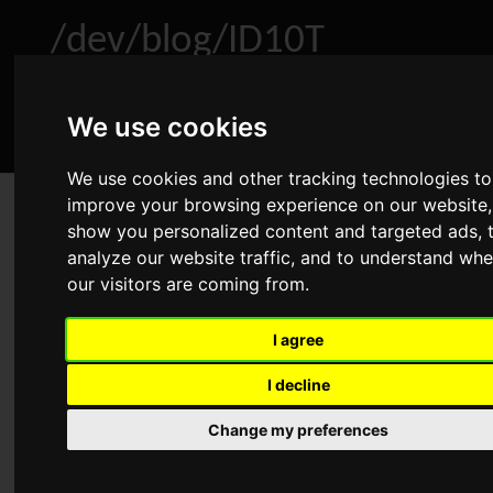
/dev/blog/ID10T
We use cookies
Home
About
Archive
RSS
We use cookies and other tracking technologies to
improve your browsing experience on our website,
Linux: Standardshell eines
show you personalized content and targeted ads, 
Benutzers ändern
analyze our website traffic, and to understand whe
Dec 26, 2011
•
Linux
•
Comments
our visitors are coming from.
Advertisement
I agree
I decline
Ich habe mir wie in einem meiner letzten Beiträge
Change my preferences
angekündigt einen vServer gemietet Als Anbieter habe ich
die Firma Netcup gewählt und bin bisher damit auch sehr