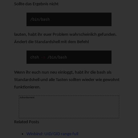
Sollte das Ergebnis nicht
/bin/bash
lauten, habt ihr euer Problem wahrscheinlich gefunden.
Ändert die Standardshell mit dem Befehl
chsh 
-s
 /bin/bash
Wenn ihr euch nun neu einloggt, habt ihr die bash als
Standardshell und alle Tasten sollten wieder wie gewohnt
funktionieren.
Advertisement
Related Posts
Winbind: UID/GID range full