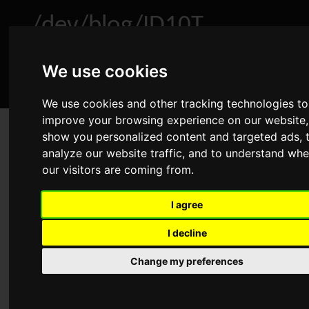
/dev/blog/ID10T
We use cookies
Home
About
Archive
RSS
We use cookies and other tracking technologies to
improve your browsing experience on our website,
show you personalized content and targeted ads, 
OT: Fast schon SDSL, leider
analyze our website traffic, and to understand whe
Apr 27, 2013
•
Rants
•
Comments
our visitors are coming from.
Advertisement
I agree
I decline
Schön, wenn der Upload höher ist, als der Download. Nicht
Change my preferences
so schön, wenn das dadurch kommt, dass man eigentlich
50 MBit/s Download und 10 MBit/s Upload haben sollte,
aber nur eine der beiden Versprechungen annähernd erfüllt