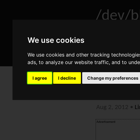
/dev/b
We use cookies
Home
A
We use cookies and other tracking technologie
ads, to analyze our website traffic, and to und
I agree
I decline
Change my preferences
RHEL: "C
beheben
Aug 2, 2012
•
L
Advertisement