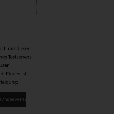
ich mit dieser
nes Testservers
User
me
-Pfades ist.
Meldung:
s/homeverzeichnis: Permission denied