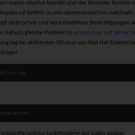
gen waren absolut korrekt und der Benutzer konnte 
simplen
cd
-Befehls in sein Homeverzeichnis wechsel
opf zerbrochen und verschiedenste Berechtigungen au
as nahezu gleiche Problem in
einem Post auf serverfa
sung lag im aktivierten SELinux von Red Hat Enterpris
ntrages
enforcing
permissive
/sysconfig/selinux
funktionierte der Login sauber.