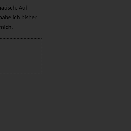
atisch. Auf
abe ich bisher
 mich.