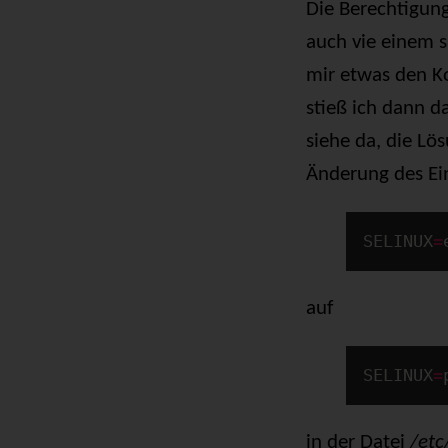
Die Berechtigun
auch vie einem 
mir etwas den K
stieß ich dann d
siehe da, die Lö
Änderung des Ei
SELINUX
=
auf
SELINUX
=
in der Datei
/etc