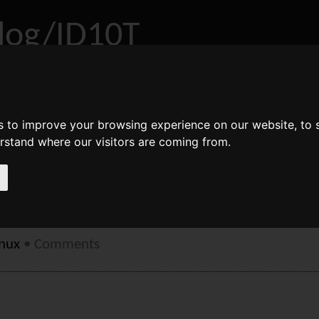
log/ID10T
bout
Archive
RSS
s to improve your browsing experience on our website, to
erstand where our visitors are coming from.
ould not chdir to home direc
inux
•
Comments