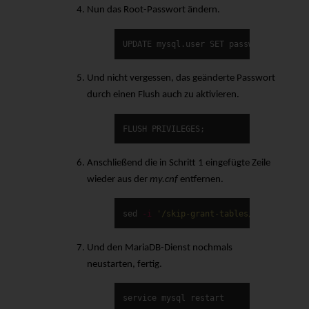
Nun das Root-Passwort ändern.
UPDATE mysql.user SET password = PASSW
Und nicht vergessen, das geänderte Passwort
durch einen Flush auch zu aktivieren.
FLUSH PRIVILEGES;
Anschließend die in Schritt 1 eingefügte Zeile
wieder aus der
my.cnf
entfernen.
sed
-i
'/skip-grant-tables/d'
 /etc/mys
Und den MariaDB-Dienst nochmals
neustarten, fertig.
service mysql restart