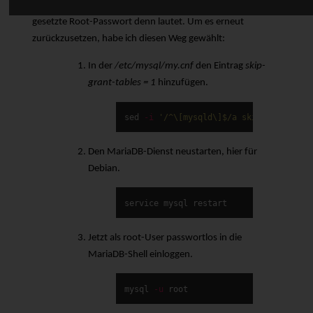
schonmal passieren, dass man vergisst, wie das eben
gesetzte Root-Passwort denn lautet. Um es erneut
zurückzusetzen, habe ich diesen Weg gewählt:
In der
/etc/mysql/my.cnf
den Eintrag
skip-
grant-tables = 1
hinzufügen.
sed
-i
'/^\[mysqld\]$/a skip-grant-tab
Den MariaDB-Dienst neustarten, hier für
Debian.
service mysql restart
Jetzt als root-User passwortlos in die
MariaDB-Shell einloggen.
mysql 
-u
 root