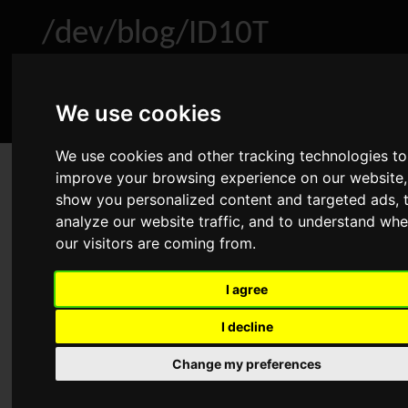
/dev/blog/ID10T
Home
About
Archive
RSS
We use cookies
We use cookies and other tracking technologies to
improve your browsing experience on our website,
MariaDB: Root-Passwort
show you personalized content and targeted ads, 
zurücksetzen
analyze our website traffic, and to understand whe
Feb 11, 2013
•
Administration
,
Linux
•
Comments
our visitors are coming from.
Advertisement
I agree
I decline
Wenn man so wie ich einen Server installiert, die MySQL
Change my preferences
Alternative
MariaDB
draufpackt und danach aufgrund
familiärer Dringlichkeiten den Server runterfährt, kann es