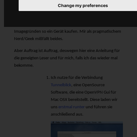
Mac. Nun, ich bin nicht sehr firm mit Apple-Geräten, privat
Change my preferences
würde ich niemals ein OSX oder eines der i-Geräte nutzen,
da Apple seine Diktatorenmentalität mitverkauft und ein
Großteil der Apple-Käufer vor allem aus Prestige- und
Imagegründen so ein Gerät kaufen. Mir als pragmatischem
Nerd/Geek mißfällt beides.
Aber Auftrag ist Auftrag, deswegen hier eine Anleitung für
die geneigten Leser und für mich, falls ich das wieder mal
bekomme.
Ich nutze für die Verbindung
Tunnelblick
, eine OpenSource
Software, die eine OpenVPN Gui für
Mac OSX bereitstellt. Diese laden wir
uns
erstmal runter
und führen sie
anschließend aus.