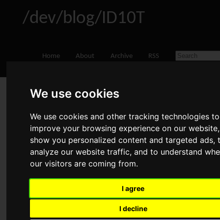
/dev/blog/ID10T
Home
About
Archive
RSS
We use cookies
OpenVPN Client auf dem Mac
einrichten
We use cookies and other tracking technologies to
May 18, 2012
•
Administration
,
Software
•
Comments
improve your browsing experience on our website,
show you personalized content and targeted ads, 
Advertisement
analyze our website traffic, and to understand whe
our visitors are coming from.
I agree
Ich war wieder mal einem Problem ausgesetzt, zu dem ich
überhaupt keine Verbindung hatte. Ich sollte einem
I decline
Kollegen eine VPN-Verbindung ermöglichen - auf seinem