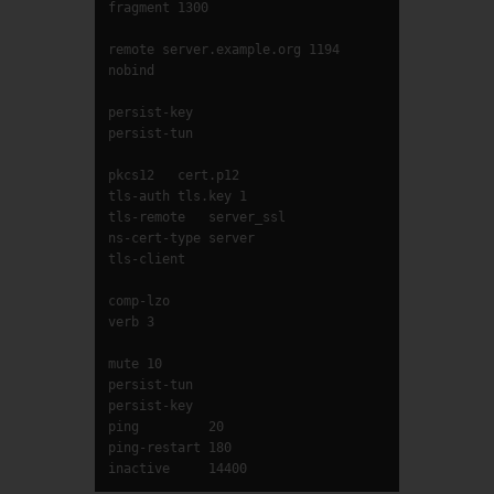
fragment 1300

remote server.example.org 1194

nobind

persist-key

persist-tun

pkcs12   cert.p12

tls-auth tls.key 1

tls-remote   server_ssl

ns-cert-type server

tls-client

comp-lzo

verb 3

mute 10

persist-tun

persist-key

ping         20

ping-restart 180

inactive     14400