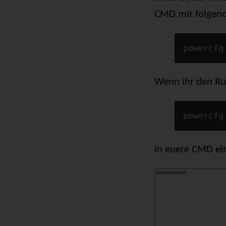
CMD mit folgend
powercfg
Wenn ihr den Ru
powercfg
in euere CMD ein
Advertisement