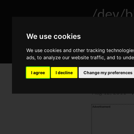
/dev/b
We use cookies
Home
A
We use cookies and other tracking technologie
ads, to analyze our website traffic, and to und
I agree
I decline
Change my preferences
Windows 
Aug 12, 2011
•
Advertisement