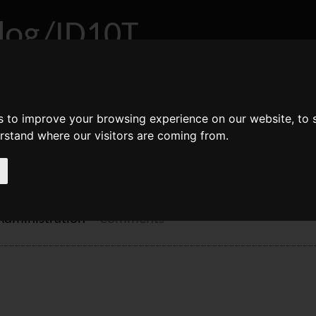
log/ID10T
bout
Archive
RSS
s to improve your browsing experience on our website, to
erstand where our visitors are coming from.
7: Hiberfil.sys löschen
Administration
•
Comments