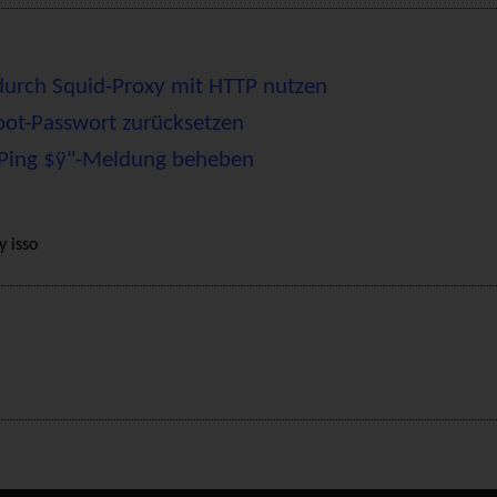
durch Squid-Proxy mit HTTP nutzen
ot-Passwort zurücksetzen
Ping $ÿ"-Meldung beheben
by
isso