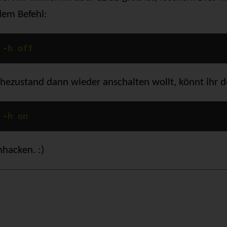
em Befehl:
-h off
hezustand dann wieder anschalten wollt, könnt ihr
-h on
hacken. :)