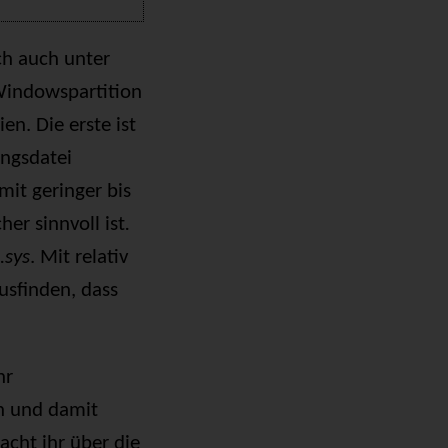
h auch unter
Windowspartition
n. Die erste ist
ungsdatei
mit geringer bis
er sinnvoll ist
.
.sys
. Mit relativ
usfinden, dass
hr
en und damit
acht ihr über die